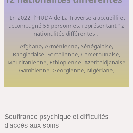
En 2022, l'HUDA de La Traverse a accueilli et
accompagné 55 personnes, représentant 12
nationalités différentes :
Afghane, Arménienne, Sénégalaise,
Bangladaise, Somalienne, Camerounaise,
Mauritanienne, Ethiopienne, Azerbaidjanaise
Gambienne, Georgienne, Nigériane,
Souffrance psychique et difficultés
d'accès aux soins