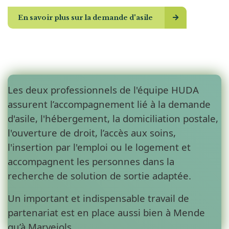
En savoir plus sur la demande d'asile
Les deux professionnels de l'équipe HUDA
assurent l’accompagnement lié à la demande
d'asile, l'hébergement, la domiciliation postale,
l'ouverture de droit, l’accès aux soins,
l'insertion par l'emploi ou le logement et
accompagnent les personnes dans la
recherche de solution de sortie adaptée.
Un important et indispensable travail de
partenariat est en place aussi bien à Mende
qu’à Marvejols.