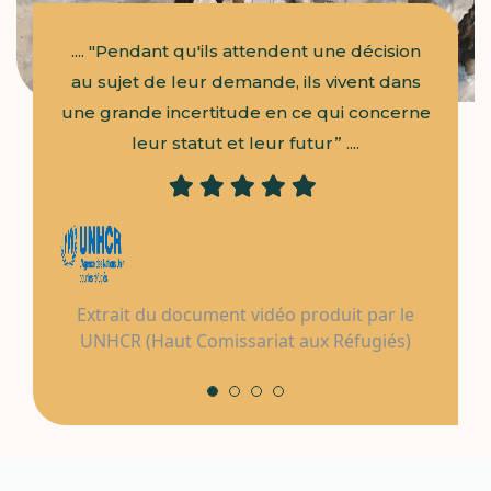
i, en
.... "Pendant qu'ils attendent une décision
“« P
utée,
au sujet de leur demande, ils vivent dans
revi
e
une grande incertitude en ce qui concerne
 dans
leur statut et leur futur” ....
Extrait du document vidéo produit par le
UNHCR (Haut Comissariat aux Réfugiés)